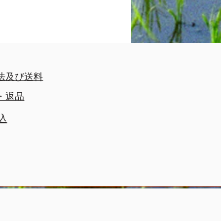
法及び送料
・返品
込