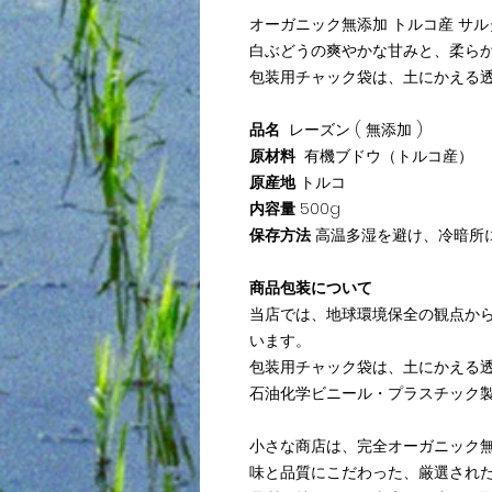
オーガニック無添加 トルコ産 サル
白ぶどうの爽やかな甘みと、柔ら
包装用チャック袋は、土にかえる
品名
レーズン ( 無添加 )
原材料
有機ブドウ（トルコ産）
原産地
トルコ
内容量
500g
保存方法
高温多湿を避け、冷暗所
商品包装について
当店では、地球環境保全の観点か
います。
包装用チャック袋は、土にかえる
石油化学ビニール・プラスチック
小さな商店は、完全オーガニック
味と品質にこだわった、厳選され