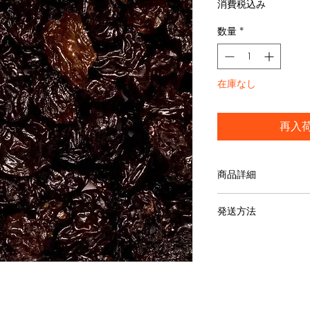
格
消費税込み
数量
*
在庫なし
再入
商品詳細
製造方法
：EU認証
発送方法
て栽培・収穫・天日
浄・へた除去・目視
発送はゆうパック、
り）、当社配達(岡山