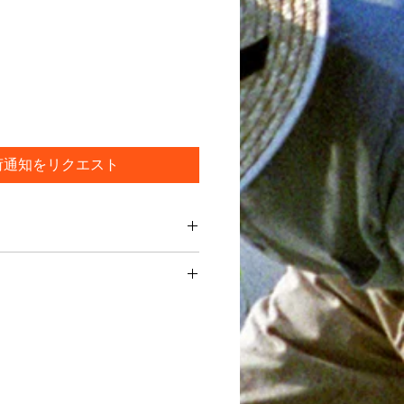
荷通知をリクエスト
制度においてオーガニック農産物とし
干し・ふるい選別・不純物除去・洗
確認・金属感知器確認
直接引き取り（倉敷市阿知3丁目よ
県南部のみ)