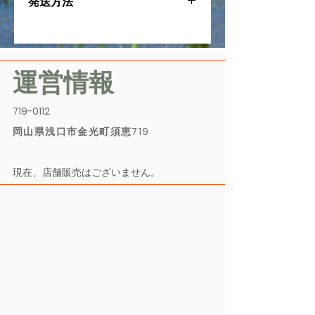
発送方法
ガニック農産物として栽培・収穫・重
さと形状による選別・洗浄・皮むき・
発送はゆうパック、直接引き取り（倉
切断（スライス）・乾燥・熟成・目視
敷市阿知3丁目より）、当社配達(岡山
検査・不純物除去・目視検査・包装
県南部のみ)
運営情報
719-0112
岡山県浅口市金光町須恵719
​現在、店舗販売はございません。