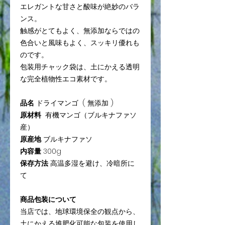
エレガントな甘さと酸味が絶妙のバラ
ンス。
触感がとてもよく、無添加ならではの
色合いと風味もよく、スッキリ優れも
のです。
包装用チャック袋は、土にかえる透明
な完全植物性エコ素材です。
品名
ドライマンゴ ( 無添加 )
原材料
有機マンゴ（ブルキナファソ
産）
原産地
ブルキナファソ
内容量
300g
保存方法
高温多湿を避け、冷暗所に
て
商品包装について
当店では、地球環境保全の観点から、
土にかえる堆肥化可能な包装を使用し