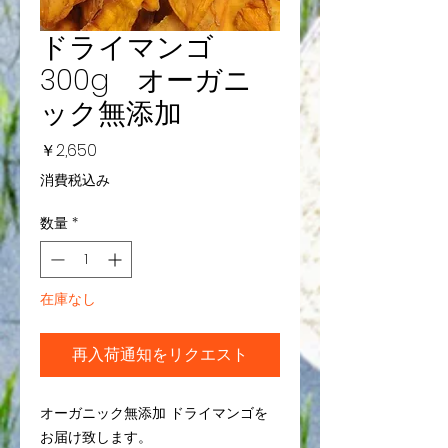
ドライマンゴ
300g オーガニ
ック無添加
価
￥2,650
格
消費税込み
数量
*
在庫なし
再入荷通知をリクエスト
オーガニック無添加 ドライマンゴを
お届け致します。