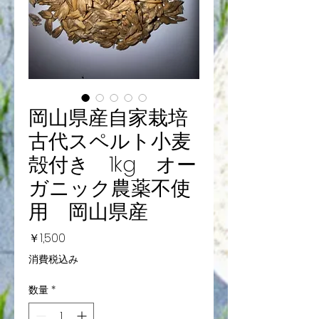
岡山県産自家栽培
古代スペルト小麦
殻付き 1kg オー
ガニック農薬不使
用 岡山県産
価
￥1,500
格
消費税込み
数量
*