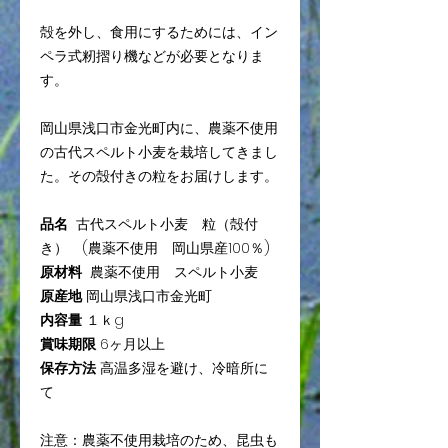
殻を外し、食用にするためには、イン
ペラ式籾摺り機などが必要となりま
す。
岡山県浅口市金光町内に、農薬不使用
の古代スペルト小麦を栽培してきまし
た。その殻付きの粒をお届けします。
品名
古代スペルト小麦 粒（殻付
き） (農薬不使用 岡山県産100％)
原材料
農薬不使用 スペルト小麦
原産地
岡山県浅口市金光町
内容量
１ｋg
賞味期限
6ヶ月以上
保存方法
高温多湿を避け、冷暗所に
て
注意：農薬不使用栽培のため、昆虫も